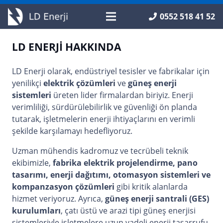
0552 518 41 52
LD ENERJİ HAKKINDA
LD Enerji olarak, endüstriyel tesisler ve fabrikalar için
yenilikçi
elektrik çözümleri
ve
güneş enerji
sistemleri
üreten lider firmalardan biriyiz. Enerji
verimliliği, sürdürülebilirlik ve güvenliği ön planda
tutarak, işletmelerin enerji ihtiyaçlarını en verimli
şekilde karşılamayı hedefliyoruz.
Uzman mühendis kadromuz ve tecrübeli teknik
ekibimizle,
fabrika elektrik projelendirme, pano
tasarımı, enerji dağıtımı, otomasyon sistemleri ve
kompanzasyon çözümleri
gibi kritik alanlarda
hizmet veriyoruz. Ayrıca,
güneş enerji santrali (GES)
kurulumları
, çatı üstü ve arazi tipi güneş enerjisi
sistemleriyle işletmelere uzun vadeli enerji tasarrufu