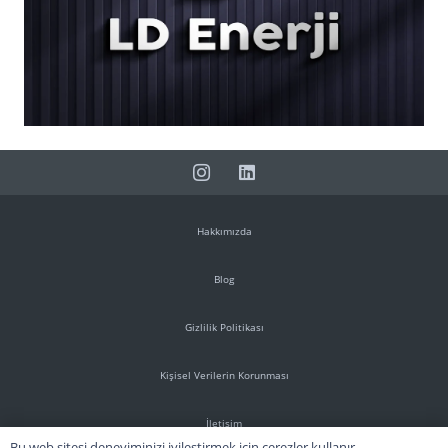
Hakkımızda
Blog
Gizlilik Politikası
Kişisel Verilerin Korunması
İletişim
Bu web sitesi deneyiminizi iyileştirmek için çerezler kullanır.