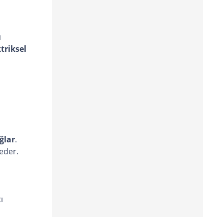
ı
triksel
ğlar
.
eder.
ı