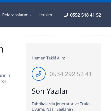
0552 518 41 52
Referanslarımız
İletişim
m
Hemen Teklif Alın:
0534 292 52 41
arının
 rol
i
Son Yazılar
Fabrikalarda Jeneratör ve Trafo
Uyumu Nasıl Sağlanır?