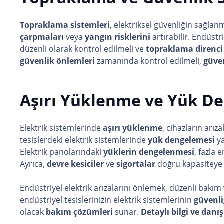
Topraklama sistemleri
, elektriksel güvenliğin sağlan
çarpmaları
veya
yangın risklerini
artırabilir. Endüstr
düzenli olarak kontrol edilmeli ve
topraklama direnci
güvenlik önlemleri
zamanında kontrol edilmeli,
güve
Aşırı Yüklenme ve Yük D
Elektrik sistemlerinde
aşırı yüklenme
, cihazların arı
tesislerdeki elektrik sistemlerinde
yük dengelemesi
ya
Elektrik panolarındaki
yüklerin dengelenmesi
, fazla 
Ayrıca,
devre kesiciler
ve
sigortalar
doğru kapasiteye s
Endüstriyel elektrik arızalarını önlemek, düzenli bakım
endüstriyel tesislerinizin elektrik sistemlerinin
güvenli
olacak
bakım çözümleri
sunar.
Detaylı bilgi ve danı