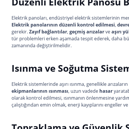
Düzenli Elektrik Panosu 
Elektrik panoları, endüstriyel elektrik sistemlerinin m
Elektrik panolarının düzenli kontrol edilmesi
,
devre
gerekir.
Zayıf bağlantılar
,
geçmiş arızalar
ve
aşırı yü
tür problemleri erken aşamada tespit ederek, daha bü
zamanında değiştirilmelidir.
Isınma ve Soğutma Sistem
Elektrik sistemlerinde aşırı ısınma, genellikle arızaları
ekipmanlarının ısınması
, uzun vadede
hasar
yaratab
olarak kontrol edilmesi, ısınmanın önlenmesine yardım
çalıştığından emin olmak, enerji kayıplarını engeller ve
Topraklama ve Güvenlik S