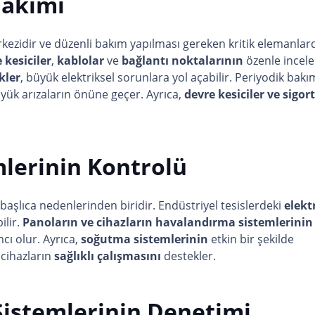
Bakımı
erkezidir ve düzenli bakım yapılması gereken kritik elemanlard
 kesiciler
,
kablolar
ve
bağlantı noktalarının
özenle incel
kler
, büyük elektriksel sorunlara yol açabilir. Periyodik bakı
yük arızaların önüne geçer. Ayrıca,
devre kesiciler ve sigor
lerinin Kontrolü
n başlıca nedenlerinden biridir. Endüstriyel tesislerdeki
elekt
ilir.
Panoların ve cihazların havalandırma sistemlerinin
cı olur. Ayrıca,
soğutma sistemlerinin
etkin bir şekilde
 cihazların
sağlıklı çalışmasını
destekler.
istemlerinin Denetimi