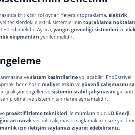
masında kritik bir rol oynar. Yetersiz topraklama,
elektrik
iyel tesislerdeki elektrik sistemlerinin
topraklama noktalar
test edilmelidir. Ayrıca,
yangın güvenliği sistemleri
ve
elek
nlik ekipmanları
yenilenmelidir.
engeleme
zalanmasına ve
sistem kesintilerine
yol açabilir. Endüstriyel
pmak, her cihazın
maliyet etkin
ve
güvenli çalışmasını sa
enerji akışını engeller ve
sistemin stabil çalışmasını
garanti 
ahip olmalı ve sistemin sınırlarını aşmamalıdır.
 ve
proaktif izleme teknikleri
ile mümkün olur.
LD Enerji
,
ğini artırarak
verimli çalışmasını sağlamak için size yardımc
şmanlık için iletişim sayfamızı
ziyaret edebilirsiniz.