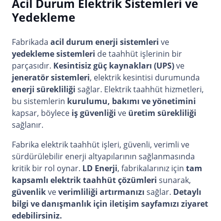
Acil Durum Elektrik Sistemleri ve
Yedekleme
Fabrikada
acil durum enerji sistemleri
ve
yedekleme sistemleri
de taahhüt işlerinin bir
parçasıdır.
Kesintisiz güç kaynakları (UPS)
ve
jeneratör sistemleri
, elektrik kesintisi durumunda
enerji sürekliliği
sağlar. Elektrik taahhüt hizmetleri,
bu sistemlerin
kurulumu, bakımı ve yönetimini
kapsar, böylece
iş güvenliği
ve
üretim sürekliliği
sağlanır.
Fabrika elektrik taahhüt işleri, güvenli, verimli ve
sürdürülebilir enerji altyapılarının sağlanmasında
kritik bir rol oynar.
LD Enerji
, fabrikalarınız için
tam
kapsamlı elektrik taahhüt çözümleri
sunarak,
güvenlik
ve
verimliliği artırmanızı
sağlar.
Detaylı
bilgi ve danışmanlık için iletişim sayfamızı
ziyaret
edebilirsiniz.