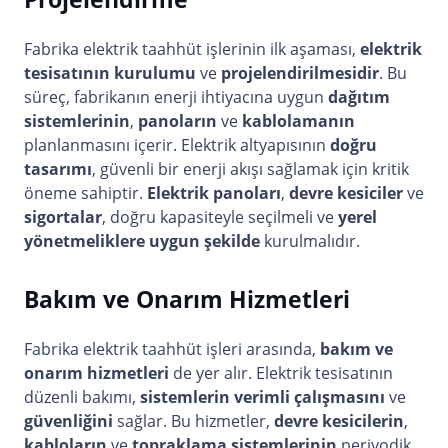
Fabrika elektrik taahhüt işlerinin ilk aşaması,
elektrik
tesisatının kurulumu
ve
projelendirilmesidir
. Bu
süreç, fabrikanın enerji ihtiyacına uygun
dağıtım
sistemlerinin
,
panoların
ve
kablolamanın
planlanmasını içerir. Elektrik altyapısının
doğru
tasarımı
, güvenli bir enerji akışı sağlamak için kritik
öneme sahiptir.
Elektrik panoları
,
devre kesiciler
ve
sigortalar
, doğru kapasiteyle seçilmeli ve
yerel
yönetmeliklere uygun şekilde
kurulmalıdır.
Bakım ve Onarım Hizmetleri
Fabrika elektrik taahhüt işleri arasında,
bakım ve
onarım hizmetleri
de yer alır. Elektrik tesisatının
düzenli bakımı,
sistemlerin verimli çalışmasını
ve
güvenliğini
sağlar. Bu hizmetler,
devre kesicilerin
,
kabloların
ve
topraklama sistemlerinin
periyodik