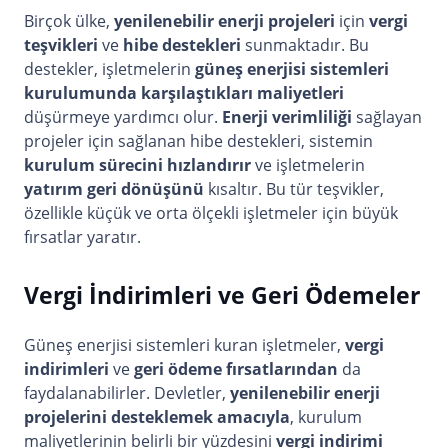
Birçok ülke,
yenilenebilir enerji projeleri
için
vergi
teşvikleri
ve
hibe destekleri
sunmaktadır. Bu
destekler, işletmelerin
güneş enerjisi sistemleri
kurulumunda karşılaştıkları maliyetleri
düşürmeye yardımcı olur.
Enerji verimliliği
sağlayan
projeler için sağlanan hibe destekleri, sistemin
kurulum sürecini hızlandırır
ve işletmelerin
yatırım geri dönüşünü
kısaltır. Bu tür teşvikler,
özellikle küçük ve orta ölçekli işletmeler için büyük
fırsatlar yaratır.
Vergi İndirimleri ve Geri Ödemeler
Güneş enerjisi sistemleri kuran işletmeler,
vergi
indirimleri
ve
geri ödeme fırsatlarından
da
faydalanabilirler. Devletler,
yenilenebilir enerji
projelerini desteklemek amacıyla
, kurulum
maliyetlerinin belirli bir yüzdesini
vergi indirimi