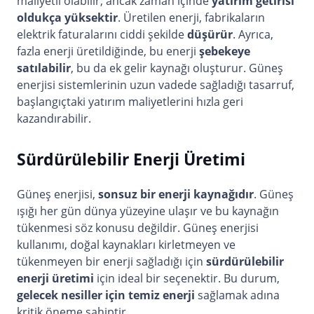
maliyetli olabilir, ancak zaman içinde
yatırım getirisi
oldukça yüksektir
. Üretilen enerji, fabrikaların
elektrik faturalarını ciddi şekilde
düşürür
. Ayrıca,
fazla enerji üretildiğinde, bu enerji
şebekeye
satılabilir
, bu da ek gelir kaynağı oluşturur. Güneş
enerjisi sistemlerinin uzun vadede sağladığı tasarruf,
başlangıçtaki yatırım maliyetlerini hızla geri
kazandırabilir.
Sürdürülebilir Enerji Üretimi
Güneş enerjisi,
sonsuz bir enerji kaynağıdır
. Güneş
ışığı her gün dünya yüzeyine ulaşır ve bu kaynağın
tükenmesi söz konusu değildir. Güneş enerjisi
kullanımı, doğal kaynakları kirletmeyen ve
tükenmeyen bir enerji sağladığı için
sürdürülebilir
enerji üretimi
için ideal bir seçenektir. Bu durum,
gelecek nesiller için temiz enerji
sağlamak adına
kritik öneme sahiptir.