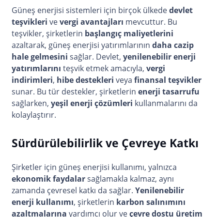
Güneş enerjisi sistemleri için birçok ülkede
devlet
teşvikleri
ve
vergi avantajları
mevcuttur. Bu
teşvikler, şirketlerin
başlangıç maliyetlerini
azaltarak, güneş enerjisi yatırımlarının
daha cazip
hale gelmesini
sağlar. Devlet,
yenilenebilir enerji
yatırımlarını
teşvik etmek amacıyla,
vergi
indirimleri
,
hibe destekleri
veya
finansal teşvikler
sunar. Bu tür destekler, şirketlerin
enerji tasarrufu
sağlarken,
yeşil enerji çözümleri
kullanmalarını da
kolaylaştırır.
Sürdürülebilirlik ve Çevreye Katkı
Şirketler için güneş enerjisi kullanımı, yalnızca
ekonomik faydalar
sağlamakla kalmaz, aynı
zamanda çevresel katkı da sağlar.
Yenilenebilir
enerji kullanımı
, şirketlerin
karbon salınımını
azaltmalarına
yardımcı olur ve
çevre dostu üretim